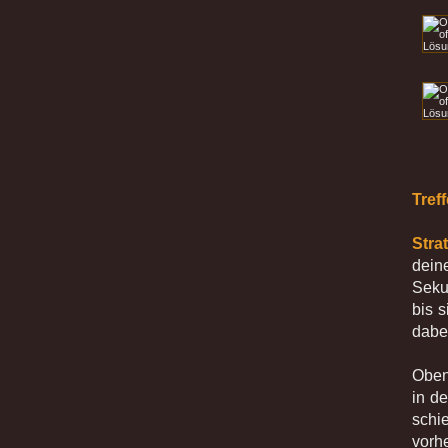
Tref
Stra
dein
Seku
bis 
dabe
Oben
in d
schi
vorhe