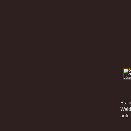
Es f
Wald
auto