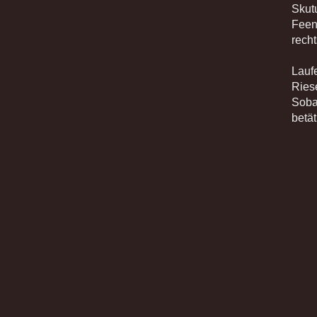
Skut
Feen
recht
Lauf
Ries
Soba
betä