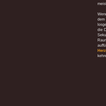
meis
Wenn 
dem 
losg
die 
Seku
Raum
auff
Herz
kehr