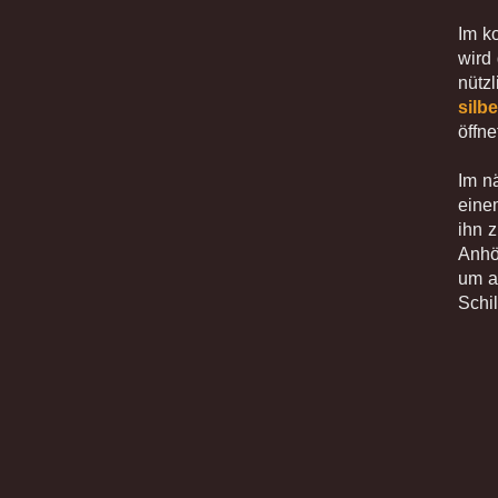
Im k
wird 
nütz
silb
öffne
Im n
eine
ihn 
Anhö
um a
Schil