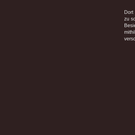
Dort
zu s
Besi
mithi
vers