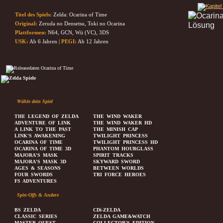
Titel des Spiels:
Zelda: Ocarina of Time
Original:
Zeruda no Densetsu, Toki no Ocarina
Plattformen:
N64, GCN, Wii (VC), 3DS
USK:
Ab 6 Jahren |
PEGI:
Ab 12 Jahren
Wähle dein Spiel
THE LEGEND OF ZELDA
THE WIND WAKER
ADVENTURE OF LINK
THE WIND WAKER HD
A LINK TO THE PAST
THE MINISH CAP
LINK'S AWAKENING
TWILIGHT PRINCESS
OCARINA OF TIME
TWILIGHT PRINCESS HD
OCARINA OF TIME 3D
PHANTOM HOURGLASS
MAJORA'S MASK
SPIRIT TRACKS
MAJORA'S MASK 3D
SKYWARD SWORD
AGES & SEASONS
BETWEEN WORLDS
FOUR SWORDS
TRI FORCE HEROES
FS ADVENTURES
Spin-Offs & Andere
BS ZELDA
CDi-ZELDA
CLASSIC SERIES
ZELDA GAME&WATCH
MASTER QUEST
COLLECTOR'S EDITION