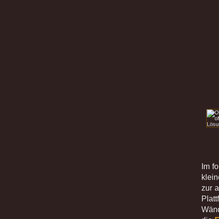
Im f
klein
zur a
Plat
Wänd