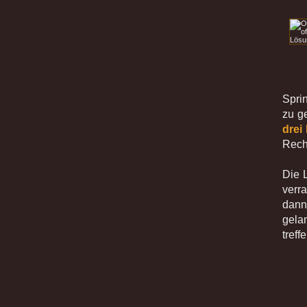
Spri
zu g
drei
Rech
Die 
verra
dann
gela
treffe