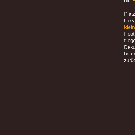
die
F
Plat
link
klei
flie
flieg
Deku
heru
zurü