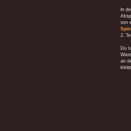
In d
Absp
von 
Spin
2. T
Du l
Wass
an d
klet