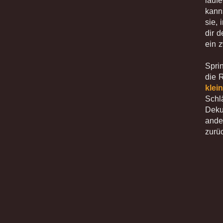
lauf
kanns
sie,
dir 
ein 
Spri
die R
klei
Schl
Deku
ande
zurü