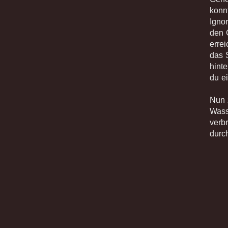
konn
Igno
den 
erre
das 
hint
du e
Nun 
Wass
verb
durc