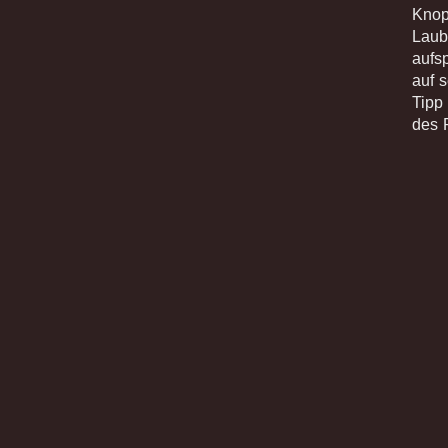
Knop
Laub
aufs
auf 
Tipp 
des 