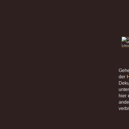
Gehe
der
Deku
unte
hier
ande
verb