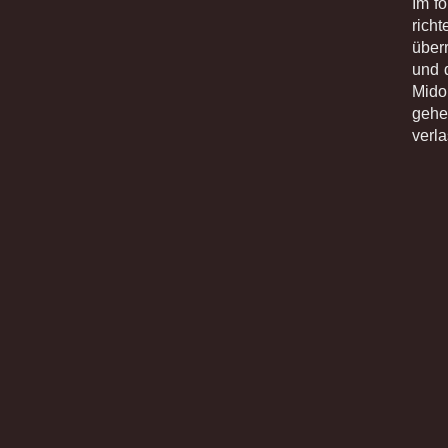
Im f
rich
überr
und 
Mido,
gehe
verl