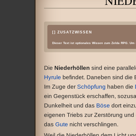
N
IED
Wechseln zu:
Navigation
,
Suche
[
] ZUSATZWISSEN
Dieser Text ist optionales Wissen zum Zelda RPG. Um 
Die
Niederhöllen
sind eine paralle
Hyrule
befindet. Daneben sind di
Im Zuge der
Schöpfung
haben die
ein Gegenstück erschaffen, sozusag
Dunkelheit und das
Böse
dort einz
eigenen Triebs zur Zerstörung und 
das
Gute
nicht verschlingen.
Weil die Niederhöllen dem Licht un