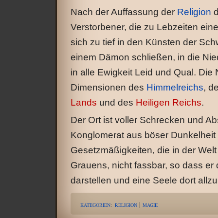
Nach der Auffassung der
Religion
d
Verstorbener, die zu Lebzeiten ei
sich zu tief in den Künsten der Sc
einem Dämon schließen, in die Nied
in alle Ewigkeit Leid und Qual. Die
Dimensionen des
Himmelreichs
, d
Lands
und des
Heiligen Reichs
.
Der Ort ist voller Schrecken und Abs
Konglomerat aus böser Dunkelheit u
Gesetzmäßigkeiten, die in der Welt 
Grauens, nicht fassbar, so dass er
darstellen und eine Seele dort all
KATEGORIEN
:
RELIGION
MAGIE