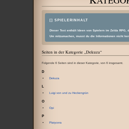
ATEGO
Wechseln zu:
Navigation
,
Suche
[
] SPIELERINHALT
Dieser Text enthält Ideen von Spielern im Zelda RPG, 
Um mitzumachen, musst du die Informationen nicht ke
Seiten in der Kategorie „Dekuza“
Folgende 6 Seiten sind in dieser Kategorie, von 6 insgesamt.
D
Dekuza
L
Luigi von und zu Heckengrün
O
Opi
P
Platycera