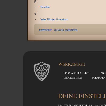
R
Ronaldo
V
Valeri Mikojan Gurewitsch
KATEGORIE
:
GANONS ANHÄNGER
WERKZEUGE
LINKS AUF DIESE SEITE
ÄND
DRUCKVERSION
PERMANENT
DEINE EINSTE
BENUTZERKONTO ERSTELLEN
ANMELD