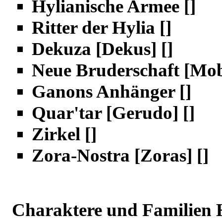
Hylianische Armee
[
]
Ritter der Hylia
[
]
Dekuza [Dekus]
[
]
Neue Bruderschaft [Mob
Ganons Anhänger
[
]
Quar'tar [Gerudo]
[
]
Zirkel
[
]
Zora-Nostra [Zoras]
[
]
Charaktere und Familien H