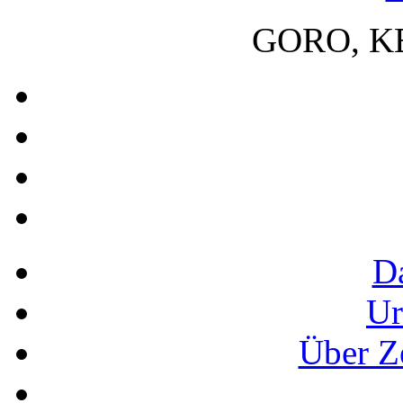
GORO, K
D
Ur
Über Z